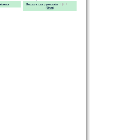
грн.
тільна
Полиця для рушників
(60см)