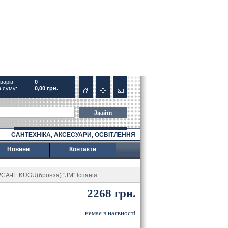
варів:
0
 суму:
0,00 грн.
Знайти
САНТЕХНІКА, АКСЕСУАРИ, ОСВІТЛЕННЯ
Новини
Контакти
АЧЕ KUGU(бронза) "JM" Іспанія
2268 грн.
немає в наявності