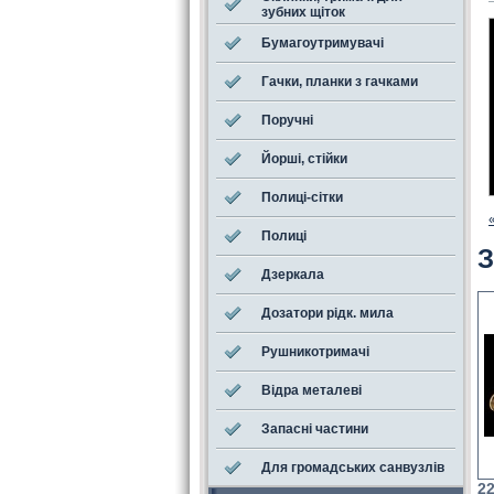
зубних щіток
Бумагоутримувачі
Гачки, планки з гачками
Поручні
Йорші, стійки
Полиці-сітки
Полиці
З
Дзеркала
Дозатори рідк. мила
Рушникотримачі
Відра металеві
Запасні частини
Для громадських санвузлів
22