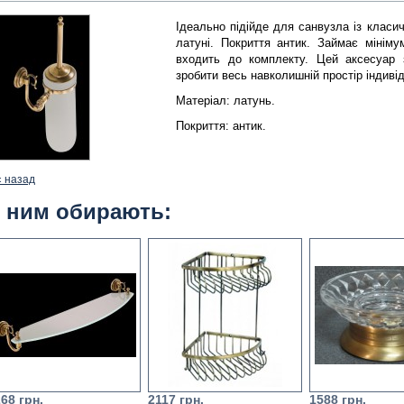
Ідеально підійде для санвузла із класич
латуні. Покриття антик. 
Займає мінімум
входить до комплекту. 
Цей аксесуар 
зробити весь навколишній простір індив
Матеріал: латунь.
Покриття: антик.
« назад
 ним обирають:
68 грн.
2117 грн.
1588 грн.