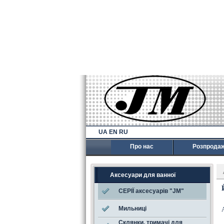
UA
EN
RU
Про нас
Розпрода
Аксесуари для ванної
СЕРІЇ аксесуарів "JM"
Мильниці
Склянки, тримачі для