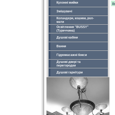
Кухонні мийки
По
Змішувачі
Коландери, кошики, рол-
мати
Освітлення "BUSSY"
(Туреччина)
Душові кабіни
Ванни
Гідромасажні бокси
Душові двері та
перегородки
Душові гарнітури