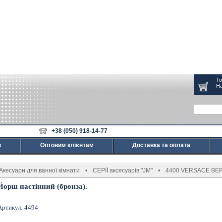
То
На
+38 (050) 918-14-77
ж
Оптовим клієнтам
Доставка та оплата
Акесуари для ванної кімнати
•
СЕРІЇ аксесуарів "JM"
•
4400 VERSACE ВЕРС
Йорш настінний (бронза).
Артикул: 4494