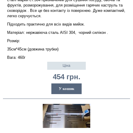
фруктів, розморожування,
для розміщення гарячих каструль та
сковорідок
. Все це без контакту із поверхнею. Дуже компактний,
легко скручується.
Підходить практично для всіх видів мийок.
Матеріал: нержавіюча сталь AISI 304,
чорний силікон
.
Розмір:
35см*45см (довжина трубки)
Вага: 460г
Ціна
454 грн.
У кошик