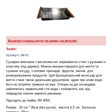
Коландер (сушарка посуду чи кошик для фруктів).
Акція!
Артикул: JM 01
Сушарка виконана з високоякісної нержавіючої сталі з ручками із
пластику (під дерево). Можна використовувати для миття та
сушіння посуду, столових приладів, фруктів, овочів, для
розморожування продуктів. Цей функціональний аксесуар для
миття стане також ідеальним друшляком, адже при зливі води
його не потрібно тримати на вазі. Отвори на дні коландера
забезпечать правильний стік води і позбавлять вас від
набридлих калюж навколо раковини.
Підходить до мийки JM 4050.
Розмір:
20 см * 35см (без ручок),
висота 6,5 см. Загальна
довжина: 39см