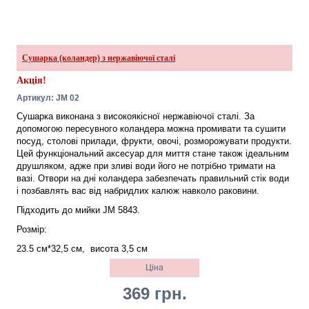
Сушарка (коландер) з нержавіючої сталі
Акція!
Артикул: JM 02
Сушарка виконана з високоякісної нержавіючої сталі. За
допомогою пересувного коландера можна промивати та сушити
посуд, столові прилади, фрукти, овочі, розморожувати продукти.
Цей функціональний аксесуар для миття стане також ідеальним
друшляком, адже при зливі води його не потрібно тримати на
вазі. Отвори на дні коландера забезпечать правильний стік води
і позбавлять вас від набридлих калюж навколо раковини.
Підходить до мийки JM 5843.
Розмір:
23.5 см*32,5 см,
висота 3,5 см
Ціна
369 грн.