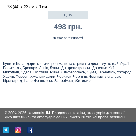
28 (44) х 23 см х 9 см
Ціна
498 грн.
немає в наявності
Купити Коландери, кошики, рол-мати та отримати доставку по всій Україні:
Бориспіль, Бровари, Львів, Луцьк, Дніпропетровськ, Донецьк, Київ,
Миколаїв, Одеса, Полтава, Рівне, Сімферополь, Суми, Тернопіль, Ужгород,
Харків, Херсон, Хмельницький, Черкаси, Чернігів, Чернівці, Луганськ,
Кіровоград, Івано-Франківськ, Запоріжжя, Житомир.
© 2004-2026. Компанія JM. Продаж сантехніки, аксесуарів для ванної,
кухонних мийок та аксесуарів до них, люстр Bussy. Усі права захищені