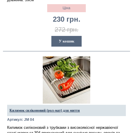
Ціна
230 грн.
272 грн.
У кошик
Килимок силіконовий (рол-мат) для миття
Артикул: JM 04
Килимок силіконовий з трубками з високоякісної нержавіючої
сталі марки ст.304 призначений для сушіння посуду, овочів та