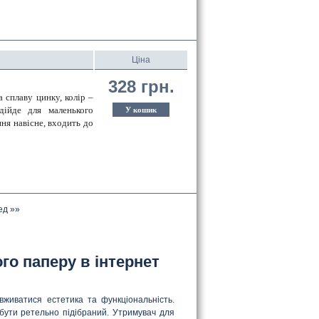
Ціна
328 грн.
 сплаву цинку, колір – 
ійде для маленького 
У кошик
ня навісне, входить до 
ед »»
о паперу в інтернет
 вживатися естетика та функціональність.
бути ретельно підібраний. Утримувач для