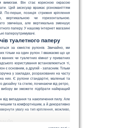
им вимогам. Він стає корисною окрасою
мнати. Цей аксесуар вражає різноманіттям
й. По-перше, позиція стрижня кріплення
, вертикальною чи горизонтальною.
ато звичніша, але вертикальна зменшує
етного паперу. У нашому інтернет магазині
ні папероутримувачі.
чів туалетного паперу
ються за ємністю рулонів. Звичайно, ми
их тільки на один рулон. І вважаємо що це
 ванних чи туалетних кімнат у приватних
адського користування встановлюються ті,
он є основним, а другий - запасним. Тільки
зручна у закладах, розрахованих на часту
 на них. Є рулони стандартні, маленькі та
 дизайну та стилю, починаючи від ретро, ​​
о вибору ви зможете підібрати найкращий
н від випадання та накопичення пилу. Але
ручнішим та комфортнішим, а й декоративно
вернути увагу на тип кріплення, можливо,
вачів