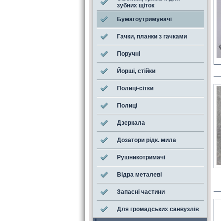
зубних щіток
Бумагоутримувачі
Гачки, планки з гачками
Поручні
Йорші, стійки
Полиці-сітки
Полиці
Дзеркала
Дозатори рідк. мила
Рушникотримачі
Відра металеві
Запасні частини
Для громадських санвузлів