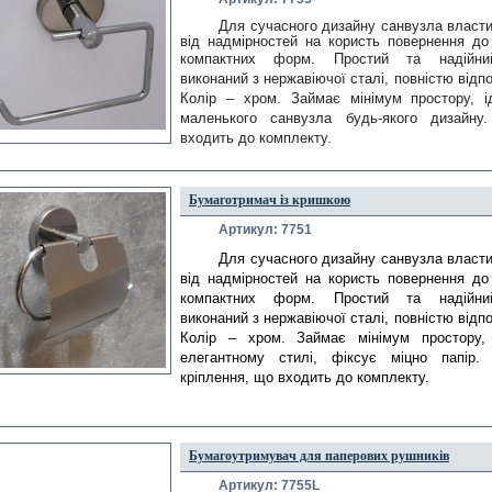
Для сучасного дизайну санвузла властив
від надмірностей на користь повернення до 
компактних форм.
 Простий та надійний
виконаний з нержавіючої сталі, повністю відпо
Колір – хром. Займає мінімум простору, ід
маленького санвузла будь-якого дизайну. 
входить до комплекту.
Бумаготримач із кришкою
Артикул: 7751
Для сучасного дизайну санвузла власти
від надмірностей на користь повернення до
компактних форм. Простий та надійний
виконаний з нержавіючої сталі, повністю відп
Колір – хром.
Займає мінімум простору,
елегантному стилі, фіксує міцно папір. 
кріплення, що входить до комплекту.
Бумагоутримувач для паперових рушників
Артикул: 7755L