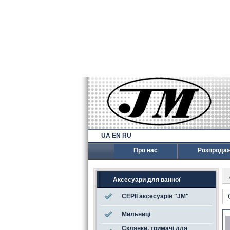
UA
EN
RU
Про нас
Розпрода
Аксесуари для ванної
СЕРІЇ аксесуарів "JM"
Мильниці
Склянки, тримачі для