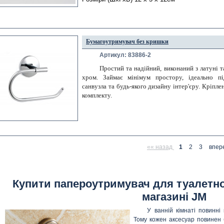
Бумагоутримувач без кришки
Артикул: 83886-2
Простий та надійний, виконаний з латуні та
хром. Займає мінімум простору, ідеально під
санвузла та будь-якого дизайну інтер'єру. Кріплен
комплекту.
«« назад
1
2
3
впер
Купити папероутримувач для туалетног
магазині JM
У ванній кімнаті повинні
Тому кожен аксесуар повинен 