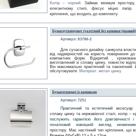
Колір – чорний.
Займає мінімум простору,
елегантному стилі, фіксує міцно папір. 
кріплення, що входить до комплекту.
Бумагоутримувач туалетний без кришки (правий)
Артикул: 83786-2
Для сучасного дизайну санвузла властив
від надмірностей на користь повернення до 
компактних форм. Відкритий
 , хромовани
виготовлений зі сплаву цинку, повністю відпо
Він максимально практичний та лаконічний. Й
обслуговувати.
Матеріал: метал цинку.
Бумаготримач із кришкою
Артикул: 7251
Практичний та естетичний
 аксесуар з
сплаву цинку та нержавіючої сталі, колір – х
послужить гарантією його довговічності і 
початковий зовнішній вигляд незмінни
простору.
Розміри (ШхГхВ) 12 х 5 х 12см