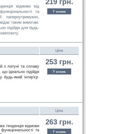
219 грн.
денція відмови від
ункціональності та
У кошик
 папероутримувач,
овідає таким вимогам.
ьно підійде для будь-
 комплекту.
Ціна
253 грн.
 з латуні та сплаву 
 що ідеально підійде 
У кошик
будь-який інтер'єр. 
Ціна
263 грн.
а тенденція відмови 
функціональності та 
У кошик