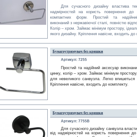
Для сучасного дизайну властива тен
надмірностей на користь повернення до ф
компактних форм. Простий та надійний
виконаний з нержавіючої сталі, повністю відп
Колір – хром. Займає мінімум простору, ідеал
якого дизайну. Кріплення навісне, входить до
Бумагоутримувач без кришки
Артикул: 7255
Простий та надійний аксесуар виконаний
цинку, колір – хром. Займає мінімум простору,
для невеликого санвузла. Легко впишеться у 
Кріплення навісне, входить до комплекту.
Бумагоутримувач без кришки
Артикул: 7755B
Для сучасного дизайну санвузла властив
від надмірностей на користь повернення до 