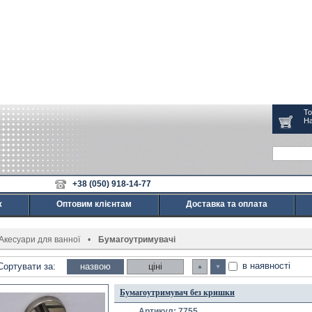
То
На
+38 (050) 918-14-77
ж
Оптовим клієнтам
Доставка та оплата
Акесуари для ванної
•
Бумагоутримувачі
в наявності
Сортувати за:
назвою
ціні
Бумагоутримувач без кришки
Артикул: 7755