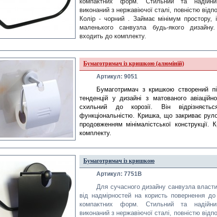
компактних форм. Стильний 
та надійни
виконаний з нержавіючої сталі, повністю відпо
Колір - 
чорний
 . Займає мінімум простору, і
маленького санвузла будь-якого дизайну. 
входить до комплекту.
Бумаготримач із кришкою (алюміній)
Артикул: 9051
Бумаготримач з кришкою створений п
тенденцій у дизайні з матованого авіаційн
схильний до корозії. Він відрізняєть
функціональністю. Кришка, що закриває руло
продовженням мінімалістської конструкції. 
комплекту.
Бумаготримач із кришкою
Артикул: 7751B
Для сучасного дизайну санвузла власти
від надмірностей на користь повернення до
компактних форм. Стильний та надійни
виконаний з нержавіючої сталі, повністю відп