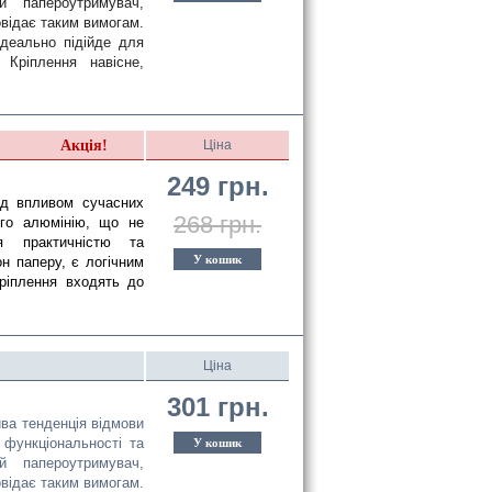
й папероутримувач, 
відає таким вимогам. 
деально підійде для 
Кріплення навісне, 
Акція!
Ціна
249 грн.
ід впливом сучасних
268 грн.
ого алюмінію, що не
ся практичністю та
У кошик
н паперу, є логічним
Кріплення входять до
Ціна
301 грн.
ва тенденція відмови
 функціональності та
У кошик
й папероутримувач,
овідає таким вимогам.