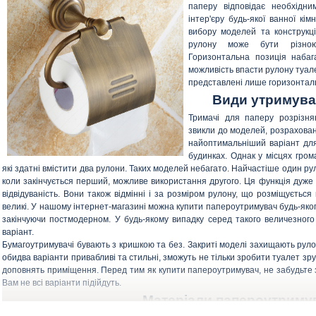
паперу відповідає необхідн
інтер'єру будь-якої ванної кі
вибору моделей та конструкці
рулону може бути різною
Горизонтальна позиція набаг
можливість впасти рулону туал
представлені лише горизонталь
Види утримува
Тримачі для паперу розрізня
звикли до моделей, розрахован
найоптимальніший варіант для
будинках. Однак у місцях гром
які здатні вмістити два рулони. Таких моделей небагато. Найчастіше один рул
коли закінчується перший, можливе використання другого. Ця функція дуже 
відвідуваність. Вони також відмінні і за розміром рулону, що розміщується
великі. У нашому інтернет-магазині можна купити папероутримувач будь-якого
закінчуючи постмодерном. У будь-якому випадку серед такого величезног
варіант.
Бумагоутримувачі бувають з кришкою та без. Закриті моделі захищають руло
обидва варіанти привабливі та стильні, зможуть не тільки зробити туалет з
доповнять приміщення. Перед тим як купити папероутримувач, не забудьте з
Вам не всі варіанти підійдуть.
Матеріали папероутриму