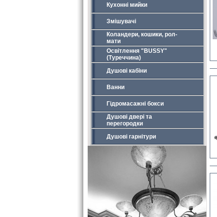
Кухонні мийки
Змішувачі
Коландери, кошики, рол-
мати
Освітлення "BUSSY"
(Туреччина)
Душові кабіни
Ванни
Гідромасажні бокси
Душові двері та
перегородки
Душові гарнітури