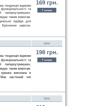
169 грн.
а тенденція відмови 
функціональності та 
У кошик
 папероутримувач, 
відає таким вимогам. 
еально підійде для 
Кріплення навісне, 
Ціна
198 грн.
ва тенденція відмови
 функціональності та
У кошик
 папероутримувач,
овідає таким вимогам.
 кришка виконана в 
Має настінний тип 
Ціна