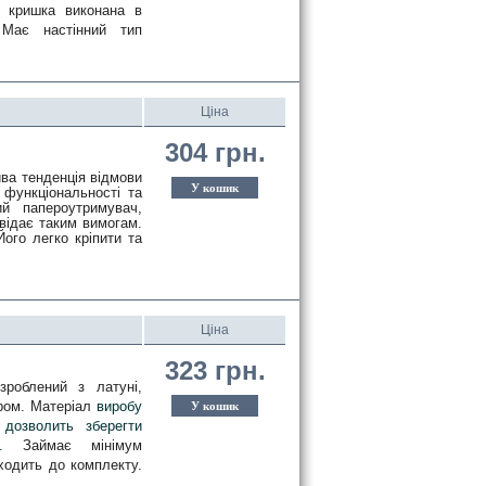
 кришка виконана в 
Має настінний тип 
Ціна
304 грн.
а тенденція відмови 
У кошик
функціональності та 
й папероутримувач, 
відає таким вимогам. 
ого легко кріпити та 
Ціна
323 грн.
роблений з латуні, 
ром. Матеріал 
виробу 
У кошик
дозволить зберегти 
м. 
Займає мінімум 
 Має настінний тип кріплення, що входить до комплекту.                                                                        